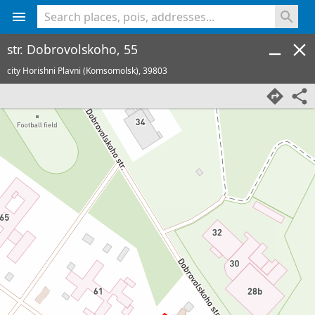
<% console.log(hcard) %>
str. Dobrovolskoho, 55
city Horishni Plavni (Komsomolsk),
39803