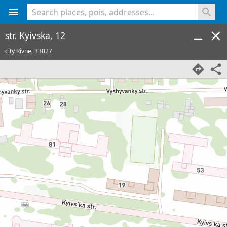
<% console.log(hcard) %>
str. Kyivska, 12
city Rivne,
33027