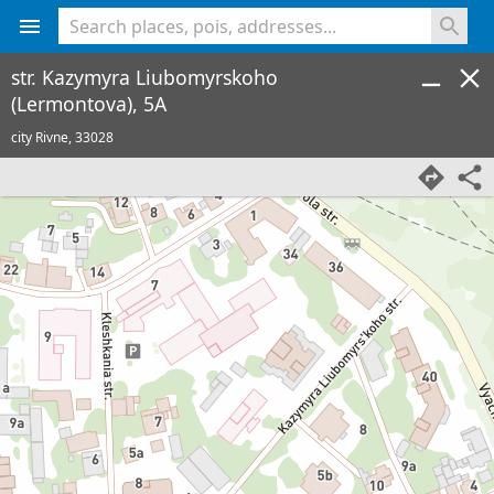
<% console.log(hcard) %>
str. Kazymyra Liubomyrskoho
(Lermontova), 5A
city Rivne,
33028