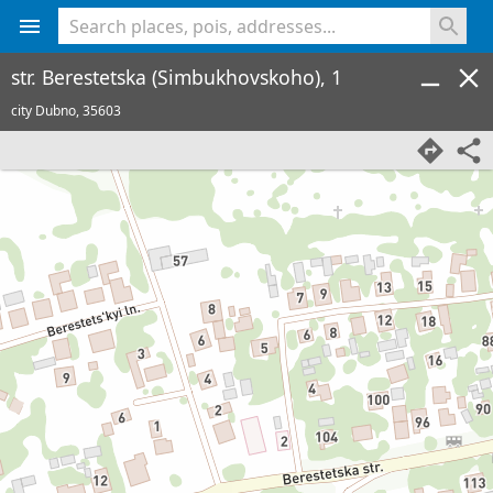
<% console.log(hcard) %>
str. Berestetska (Simbukhovskoho), 1
city Dubno,
35603