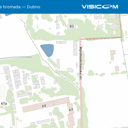
a hromada
Dubno