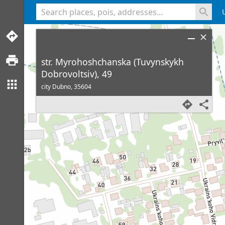
<% console.log(hcard) %>
str. Myrohoshchanska (Tuvynskykh
Dobrovoltsiv), 49
city Dubno,
35604