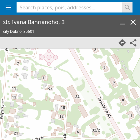
<% console.log(hcard) %>
str. Ivana Bahrianoho, 3
city Dubno,
35601