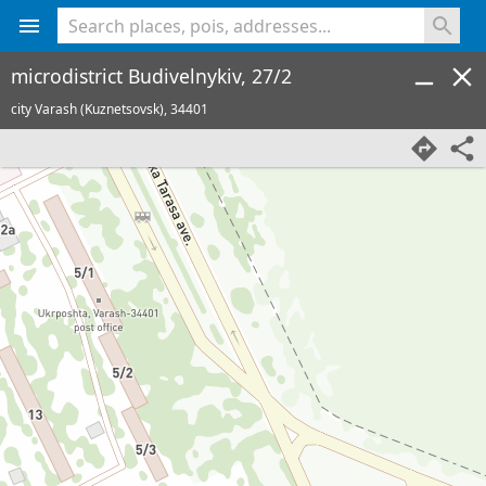
<% console.log(hcard) %>
microdistrict Budivelnykiv, 27/2
city Varash (Kuznetsovsk),
34401