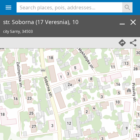
<% console.log(hcard) %>
str. Soborna (17 Veresnia), 10
city Sarny,
34503