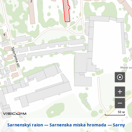
50 м
Sarnenskyi raion
Sarnenska miska hromada
Sarny