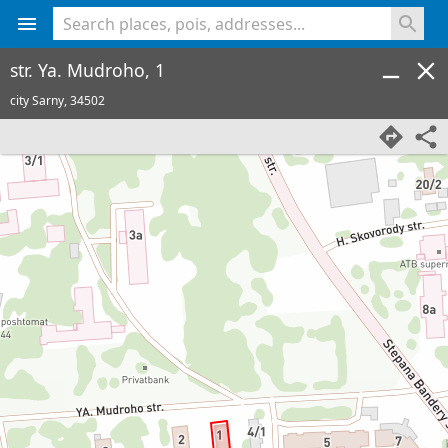
<% console.log(hcard) %>
str. Ya. Mudroho, 1
city Sarny,
34502