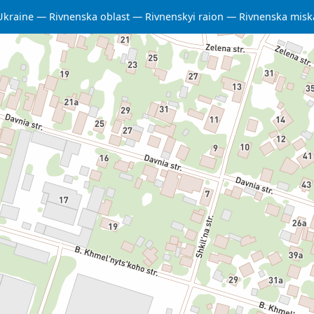
Ukraine
Rivnenska oblast
Rivnenskyi raion
Rivnenska mis