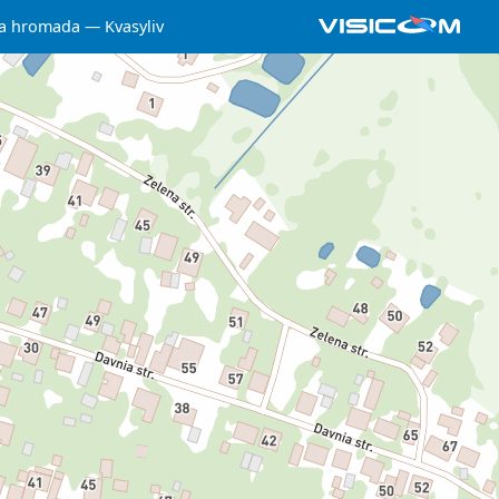
ka hromada
Kvasyliv