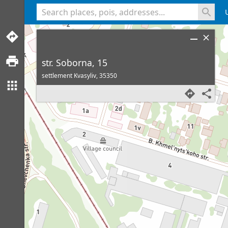
<% console.log(hcard) %>
str. Soborna, 15
settlement Kvasyliv,
35350