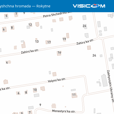
elyshchna hromada
Rokytne