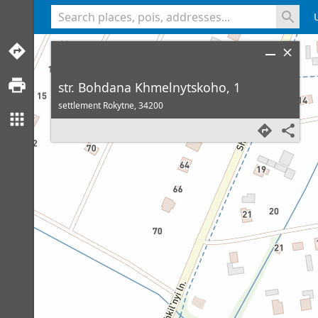
<% console.log(hcard) %>
str. Bohdana Khmelnytskoho, 1
settlement Rokytne,
34200