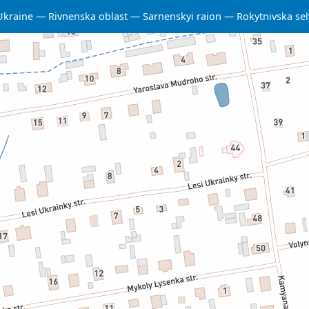
Ukraine
Rivnenska oblast
Sarnenskyi raion
Rokytnivska s