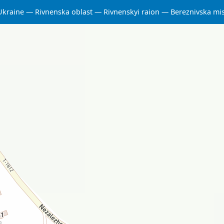
Ukraine
Rivnenska oblast
Rivnenskyi raion
Bereznivska mi