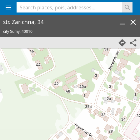
<% console.log(hcard) %>
str. Zarichna, 34
city Sumy,
40010