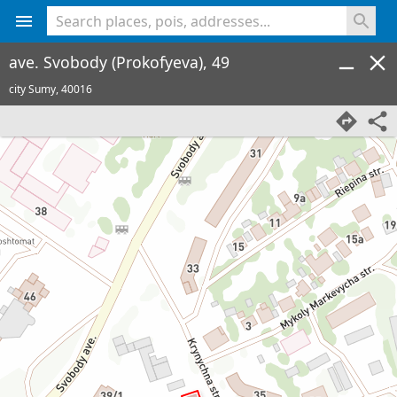
<% console.log(hcard) %>
ave. Svobody (Prokofyeva), 49
city Sumy,
40016