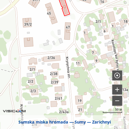
50 м
Sumska miska hromada
Sumy
Zarichnyi