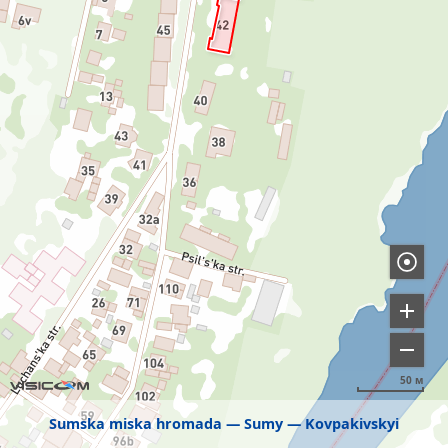
50 м
Sumska miska hromada
Sumy
Kovpakivskyi