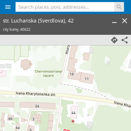
<% console.log(hcard) %>
str. Luchanska (Sverdlova), 42
city Sumy,
40022