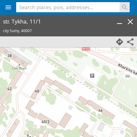
<% console.log(hcard) %>
str. Tykha, 11/1
city Sumy,
40007