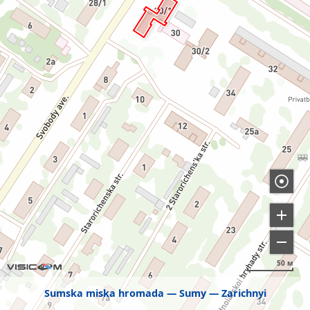
50 м
Sumska miska hromada
Sumy
Zarichnyi