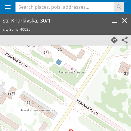
<% console.log(hcard) %>
str. Kharkivska, 30/1
city Sumy,
40035