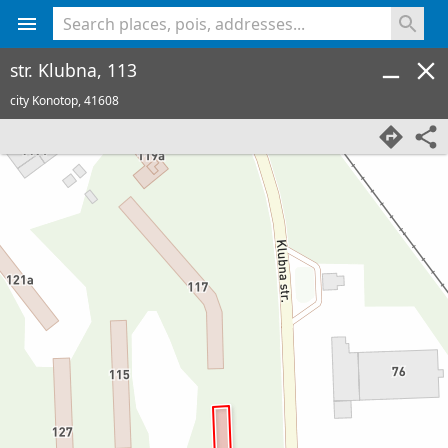
<% console.log(hcard) %>
str. Klubna, 113
city Konotop,
41608