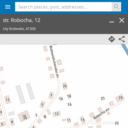
<% console.log(hcard) %>
str. Robocha, 12
city Krolevets,
41300