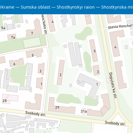
Ukraine
Sumska oblast
Shostkynskyi raion
Shostkynska m