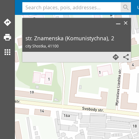
<% console.log(hcard) %>
str. Znamenska (Komunistychna), 2
city Shostka,
41100