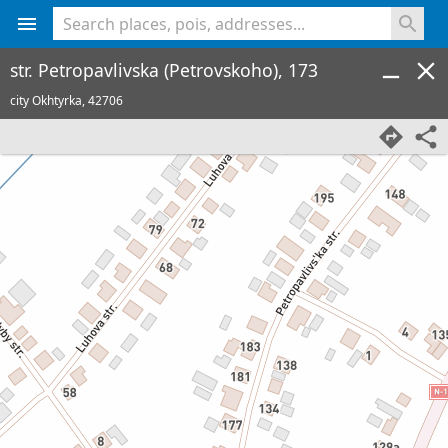
<% console.log(hcard) %>
str. Petropavlivska (Petrovskoho), 173
city Okhtyrka,
42706