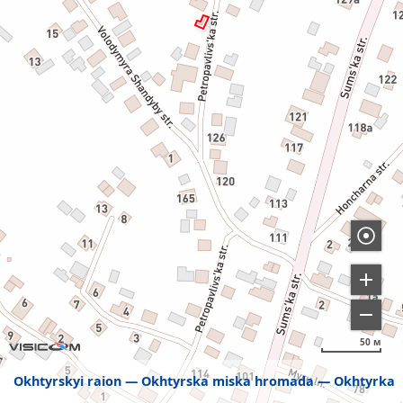
50 м
Okhtyrskyi raion
Okhtyrska miska hromada
Okhtyrka