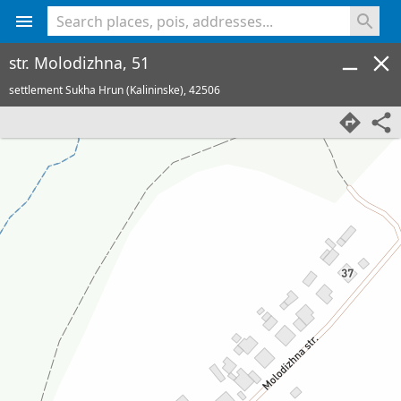
<% console.log(hcard) %>
str. Molodizhna, 51
settlement Sukha Hrun (Kalininske),
42506