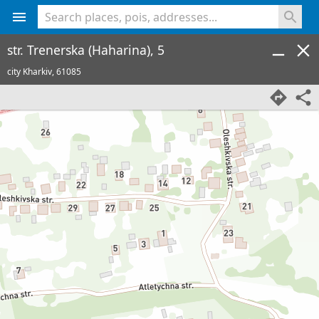
<% console.log(hcard) %>
str. Trenerska (Haharina), 5
city Kharkiv,
61085