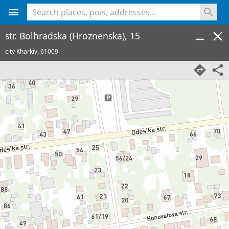
<% console.log(hcard) %>
str. Bolhradska (Hroznenska), 15
city Kharkiv,
61009