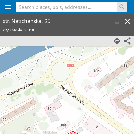
<% console.log(hcard) %>
str. Netichenska, 25
city Kharkiv,
61010