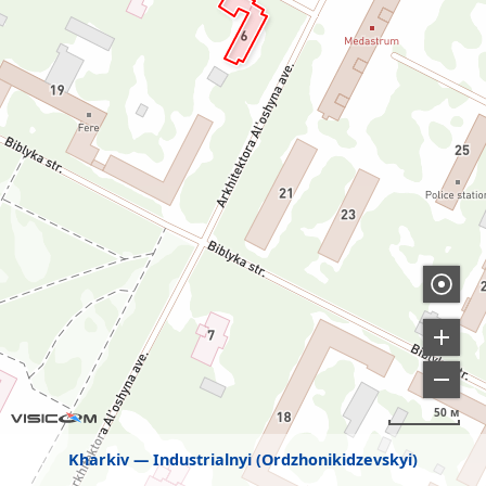
50 м
Kharkiv
Industrialnyi (Ordzhonikidzevskyi)