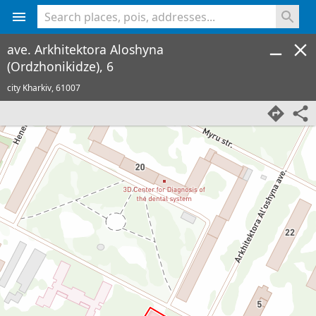
<% console.log(hcard) %>
ave. Arkhitektora Aloshyna
(Ordzhonikidze), 6
city Kharkiv,
61007