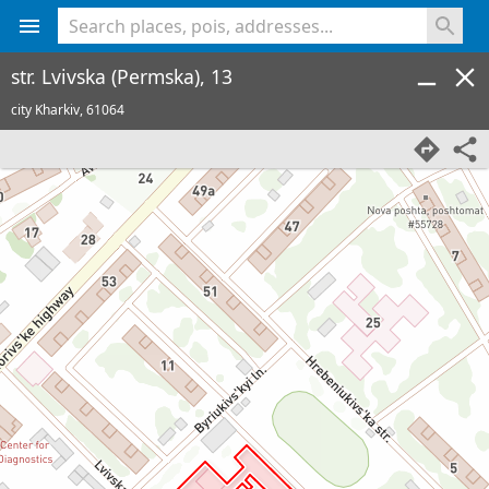
<% console.log(hcard) %>
str. Lvivska (Permska), 13
city Kharkiv,
61064