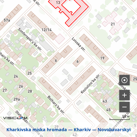
50 м
Kharkivska miska hromada
Kharkiv
Novobavarskyi