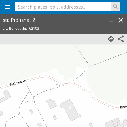
<% console.log(hcard) %>
str. Pidlisna, 2
city Bohodukhiv,
62103