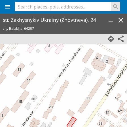
<% console.log(hcard) %>
str. Zakhysnykiv Ukrainy (Zhovtneva), 24
city Balakliia,
64207