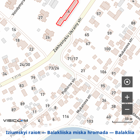
50 м
Iziumskyi raion
Balakliiska miska hromada
Balakliia