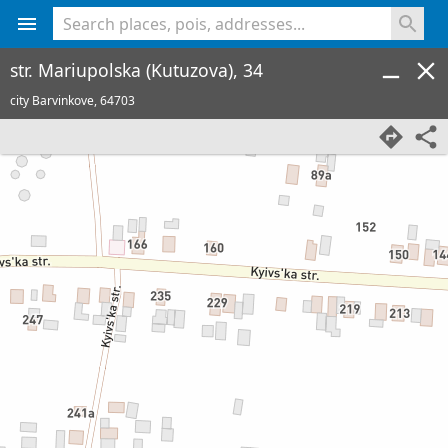
<% console.log(hcard) %>
str. Mariupolska (Kutuzova), 34
city Barvinkove,
64703