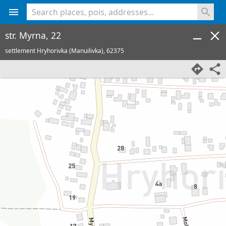
<% console.log(hcard) %>
str. Myrna, 22
settlement Hryhorivka (Manuilivka),
62375