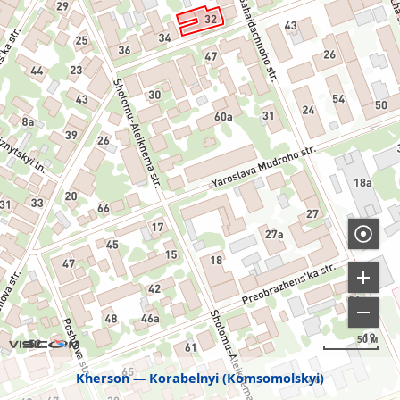
50 м
Kherson
Korabelnyi (Komsomolskyi)