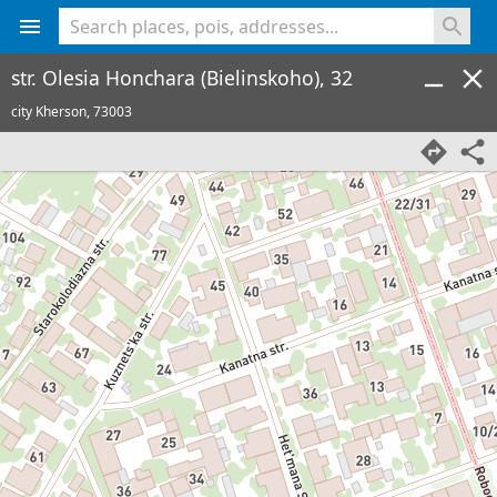
<% console.log(hcard) %>
str. Olesia Honchara (Bielinskoho), 32
city Kherson,
73003