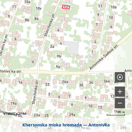
50 м
Khersonska miska hromada
Antonivka