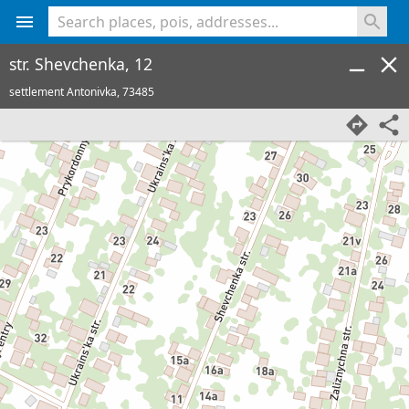
<% console.log(hcard) %>
str. Shevchenka, 12
settlement Antonivka,
73485