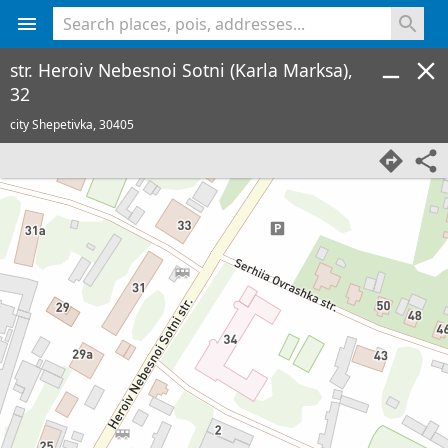
<% console.log(hcard) %>
str. Heroiv Nebesnoi Sotni (Karla Marksa),
32
city Shepetivka,
30405