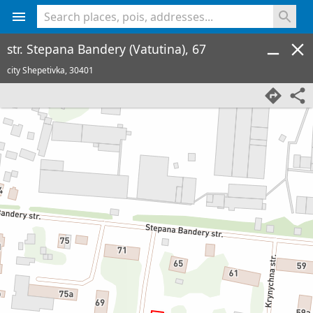
<% console.log(hcard) %>
str. Stepana Bandery (Vatutina), 67
city Shepetivka,
30401