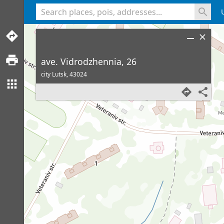
<% console.log(hcard) %>
ave. Vidrodzhennia, 26
city Lutsk,
43024