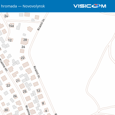
a hromada
Novovolynsk