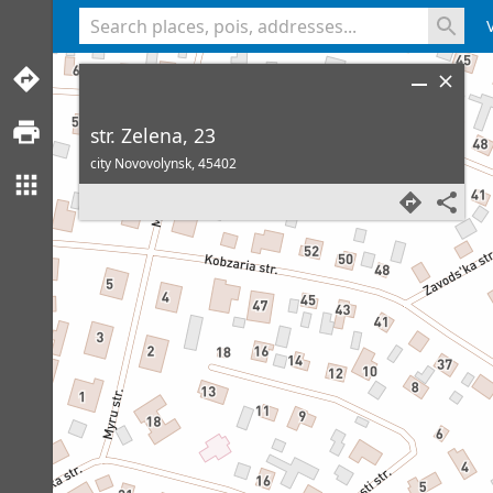
<% console.log(hcard) %>
str. Zelena, 23
city Novovolynsk,
45402