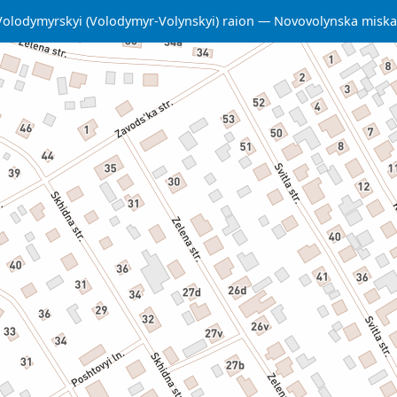
Volodymyrskyi (Volodymyr-Volynskyi) raion
Novovolynska misk