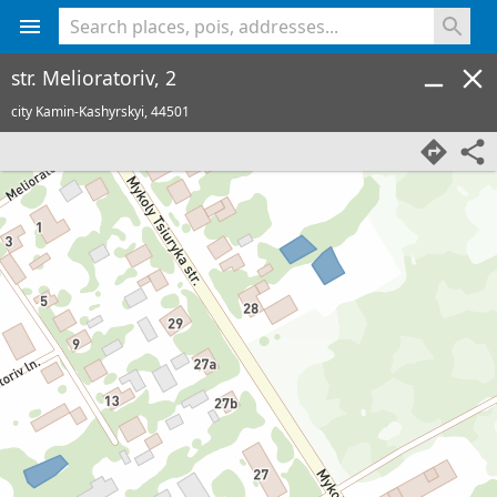
<% console.log(hcard) %>
str. Melioratoriv, 2
city Kamin-Kashyrskyi,
44501