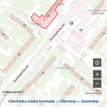
50 м
Cherkaska miska hromada
Cherkasy
Sosnivskyi