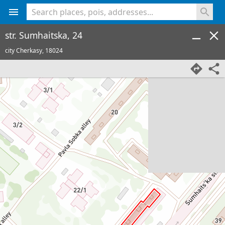
<% console.log(hcard) %>
str. Sumhaitska, 24
city Cherkasy,
18024