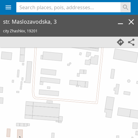
<% console.log(hcard) %>
str. Maslozavodska, 3
city Zhashkiv,
19201