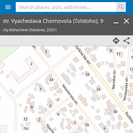
<% console.log(hcard) %>
str. Vyacheslava Chornovola (Tolstoho), 9
city Bahacheve (Vatutine),
20251