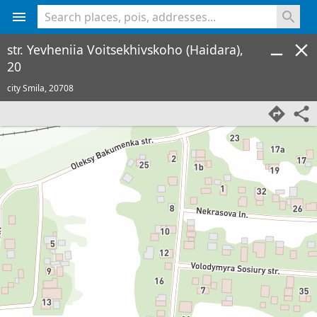
<% console.log(hcard) %>
str. Yevheniia Voitsekhivskoho (Haidara),
20
city Smila,
20708