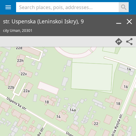
<% console.log(hcard) %>
str. Uspenska (Leninskoi Iskry), 9
city Uman,
20301