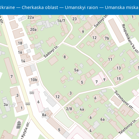
Ukraine
Cherkaska oblast
Umanskyi raion
Umanska miska