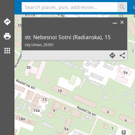
<% console.log(hcard) %>
str. Nebesnoi Sotni (Radianska), 15
city Uman,
20301