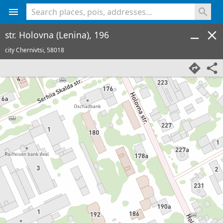
<% console.log(hcard) %>
str. Holovna (Lenina), 196
city Chernivtsi,
58018