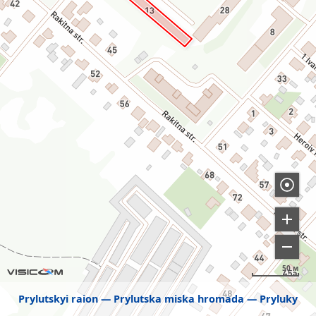
50 м
Prylutskyi raion
Prylutska miska hromada
Pryluky