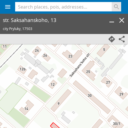
<% console.log(hcard) %>
str. Saksahanskoho, 13
city Pryluky,
17503