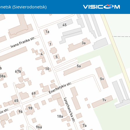
netsk (Sievierodonetsk)