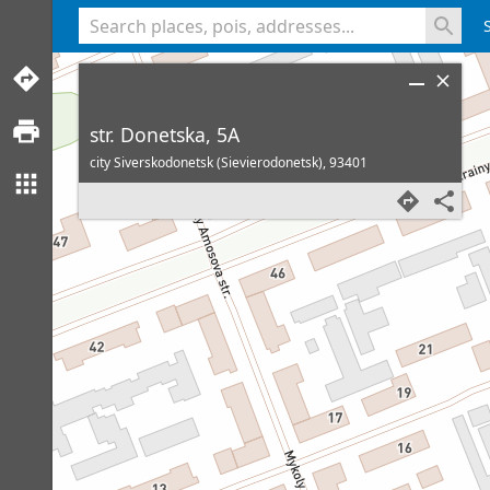
<% console.log(hcard) %>
str. Donetska, 5A
city Siverskodonetsk (Sievierodonetsk),
93401