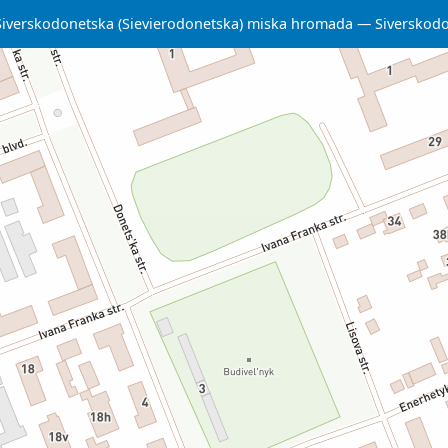
Siverskodonetska (Sievierodonetska) miska hromada
Siverskodo