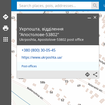
<% console.log(hcard) %>
Укрпошта, відділення
"Апостолове-53802"
Ukrposhta, Apostolove-53802 post office
+380 (800) 30-05-45
https://www.ukrposhta.ua/
Post-offices