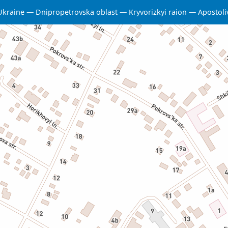
Ukraine
Dnipropetrovska oblast
Kryvorizkyi raion
Apostol