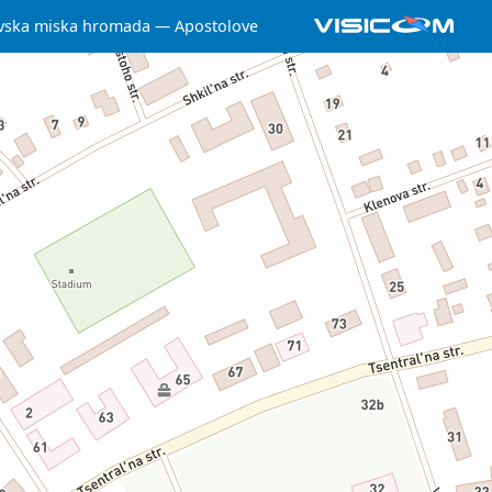
ivska miska hromada
Apostolove