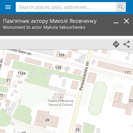
<% console.log(hcard) %>
Пам'ятник актору Миколі Яковченку
Monument to actor Mykola Yakovchenko