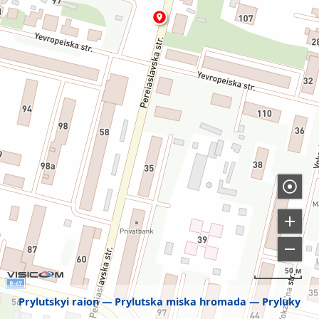
50 м
Prylutskyi raion
Prylutska miska hromada
Pryluky