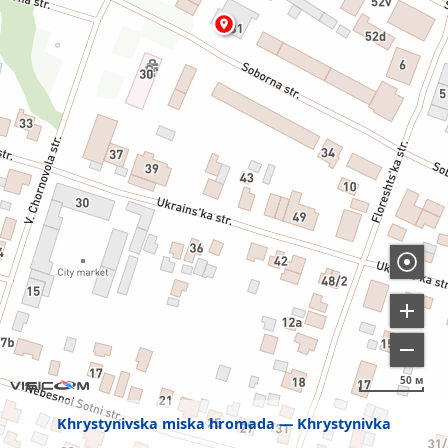
50 м
Khrystynivska miska hromada
Khrystynivka