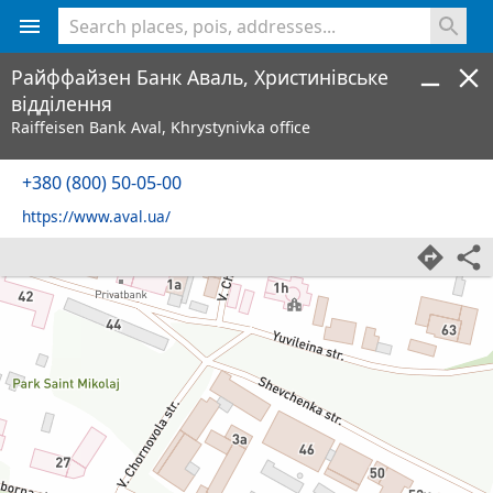
<% console.log(hcard) %>
Райффайзен Банк Аваль, Христинівське
відділення
Raiffeisen Bank Aval, Khrystynivka office
+380 (800) 50-05-00
https://www.aval.ua/